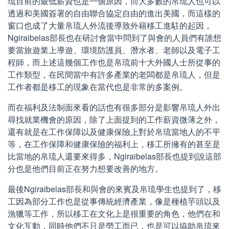
琉目前的最低薪資也是一個原因，而大多數的帛琉人也可以
透過和美國簽署的自由聯合協定自由的進出美國，而這樣的
窗口也成了大量帛琉人外流後導致外籍移工進駐的起因，
Ngiraibelas部長也在研討會當中問到了與會的人員們有誰想
要當旅遊業上導遊、環境防護員、潛水者、老師以及電子工
程師，而上述這幾個工作也是帛琉前十大外國人士所從事的
工作類型，在民間當中有許多產業的老闆都是帛琉人，但是
工作者都是移工的現象在當代也是非常的多案例。
而在福利及法制面來看的話也有很多部分是影響帛琉人外出
尋找就業機會的原因，除了上面提到的工作薪資微薄之外，
還有就是在工作保障以及健康保險上對於帛琉當地人的不平
等，在工作保障和健康保險的福利上，移工所擁有的甚至是
比當地的帛琉人還要來得多，Ngiraibelas部長也提到說這部
分也是他們目前正在努力想要改善的地方。
最後Ngiraibelas部長和與會的來賓及帛琉學生也提到了，移
工因為部分工作也是從事傳統經濟產業，像是種植芋頭以及
漁獵等工作，所以移工在文化上是很重要的角色，他們在和
文化互動，同時他們不只是勞工而已，也是可以協助帛琉來