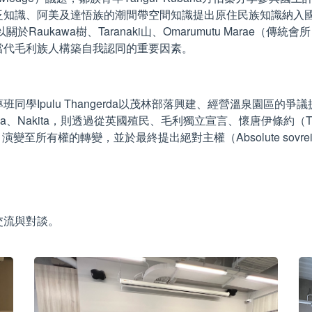
知識、阿美及達悟族的潮間帶空間知識提出原住民族知識納入國土空
於Raukawa樹、Taranaki山、Omarumutu Marae（
當代毛利族人構築自我認同的重要因素。
同學Ipulu Thangerda以茂林部落興建、經營溫泉園區的
Nakita，則透過從英國殖民、毛利獨立宣言、懷唐伊條約（Treaty
演變至所有權的轉變，並於最終提出絕對主權（Absolute sovre
，
交流與對談。