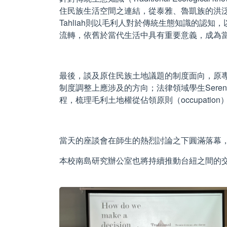
住民族生活空間之連結，從泰雅、魯凱族的洪泛
Tahliah則以毛利人對於傳統生態知識的認知，以關
流轉，依舊於當代生活中具有重要意義，成為
最後，談及原住民族土地議題的制度面向，原專班
制度調整上應涉及的方向；法律領域學生Serena、
程，梳理毛利土地權從佔領原則（occupation）
當天的座談會在師生的熱烈討論之下圓滿落幕
本校南島研究辦公室也將持續推動台紐之間的