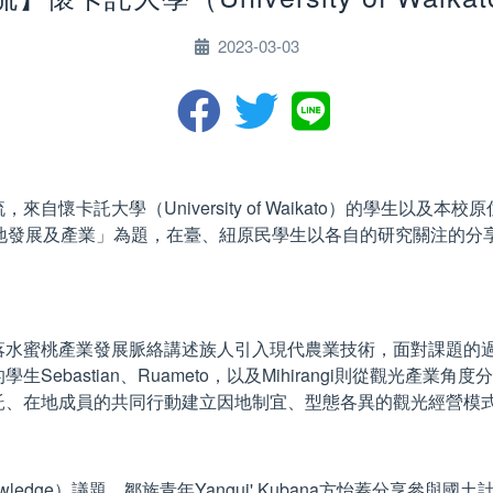
2023-03-03
懷卡託大學（University of Waikato）的學生以及
土地發展及產業」為題，在臺、紐原民學生以各自的研究關注的分
亨部落水蜜桃產業發展脈絡講述族人引入現代農業技術，面對課題
ebastian、Ruameto，以及Mihirangi則從觀光產
託、在地成員的共同行動建立因地制宜、型態各異的觀光經營模
ical knowledge）議題，鄒族青年Yangui' Kubana方怡