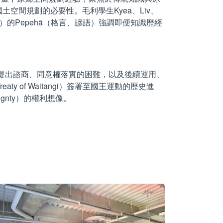
間規劃的必要性。毛利學生Kyea、Liv、
傳統會所）的Pepehā（格言、諺語）強調即便知識歷經
爭議提出諮商、同意權落實的困難，以及後續運用、
 of Waitangi）簽署至國王運動的歷史進
ignty）的權利想像。