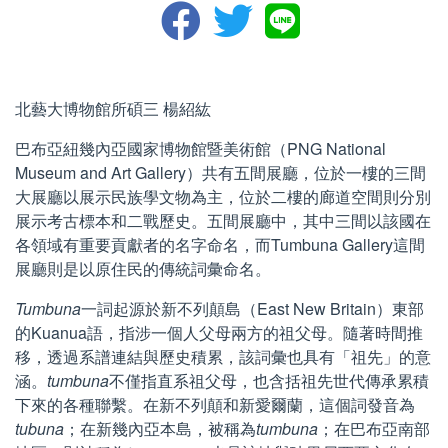
北藝大博物館所碩三 楊紹紘
巴布亞紐幾內亞國家博物館暨美術館（PNG National
Museum and Art Gallery）共有五間展廳，位於一樓的三間
大展廳以展示民族學文物為主，位於二樓的廊道空間則分別
展示考古標本和二戰歷史。五間展廳中，其中三間以該國在
各領域有重要貢獻者的名字命名，而Tumbuna Gallery這間
展廳則是以原住民的傳統詞彙命名。
Tumbuna
一詞起源於新不列顛島（East New Britain）東部
的Kuanua語，指涉一個人父母兩方的祖父母。隨著時間推
移，透過系譜連結與歷史積累，該詞彙也具有「祖先」的意
涵。
tumbuna
不僅指直系祖父母，也含括祖先世代傳承累積
下來的各種聯繫。在新不列顛和新愛爾蘭，這個詞發音為
tubuna
；在新幾內亞本島，被稱為
tumbuna
；在巴布亞南部