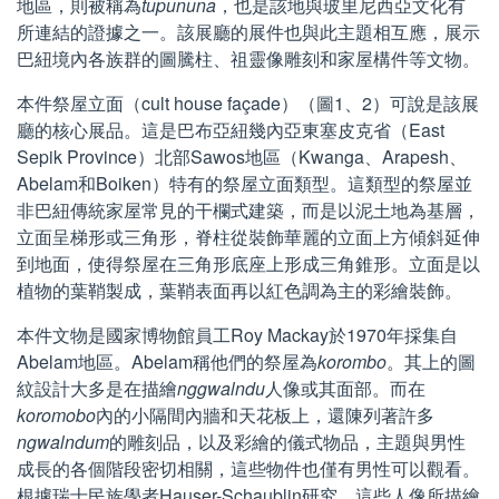
地區，則被稱為
tupununa
，也是該地與玻里尼西亞文化有
所連結的證據之一。該展廳的展件也與此主題相互應，展示
巴紐境內各族群的圖騰柱、祖靈像雕刻和家屋構件等文物。
本件祭屋立面（cult house façade）（圖1、2）可說是該展
廳的核心展品。這是巴布亞紐幾內亞東塞皮克省（East
Sepik Province）北部Sawos地區（Kwanga、Arapesh、
Abelam和Boiken）特有的祭屋立面類型。這類型的祭屋並
非巴紐傳統家屋常見的干欄式建築，而是以泥土地為基層，
立面呈梯形或三角形，脊柱從裝飾華麗的立面上方傾斜延伸
到地面，使得祭屋在三角形底座上形成三角錐形。立面是以
植物的葉鞘製成，葉鞘表面再以紅色調為主的彩繪裝飾。
本件文物是國家博物館員工Roy Mackay於1970年採集自
Abelam地區。Abelam稱他們的祭屋為
korombo
。其上的圖
紋設計大多是在描繪
nggwalndu
人像或其面部。而在
koromobo
內的小隔間內牆和天花板上，還陳列著許多
ngwalndum
的雕刻品，以及彩繪的儀式物品，主題與男性
成長的各個階段密切相關，這些物件也僅有男性可以觀看。
根據瑞士民族學者Hauser-Schaublin研究，這些人像所描繪