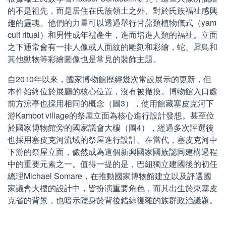
的不是祖先，而是居住在氏族領土之外、對於氏族福祉感興
趣的靈魂。他們的力量可以透過舉行甘藷類植物儀式（yam
cult ritual）和男性成年禮產生，進而增進人類的福祉。立面
之下通常會有一排人像或人面紋的雕刻和彩繪，蛇、犀鳥和
其他動物等彩繪圖像也是常見的裝飾主題。
自2010年以來，國家博物館歷經幾次常設展示的更新，但
本件始終位於展廳的核心位置，沒有被撤換。博物館入口處
前方涼亭也採用相同的概念（圖3），使用館藏塞皮克河下
游Kambot village的祭屋立面為核心進行設計發想。甚至位
於國家博物館旁的國家議會大樓（圖4），經過多次評選後
也採用塞皮克河流域的祭屋進行設計。在當代，塞皮克河中
下游的祭屋立面，儼然成為這個新興國家國族認同建構過程
中的重要元素之一。值得一提的是，巴紐獨立建國後的初任
總理Michael Somare，在推動國家博物館建立以及評選國
家議會大樓的設計中，皆扮演重要角色，而其出生於東塞皮
克省的背景，也暗示隱身於背後錯綜復雜的族群政治議題。