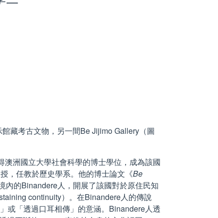
，另一間Be Jijimo Gallery（圖
o在1982年獲得澳洲國立大學社會科學的博士學位，成為該國
巴紐籍的教授，任教於歷史學系。他的博士論文《
Be
a》，研究位於Oro省境內的Binandere人，開展了該國對於原住民知
ing continuity）。在Binandere人的傳說
或「透過口耳相傳」的意涵。Binandere人透