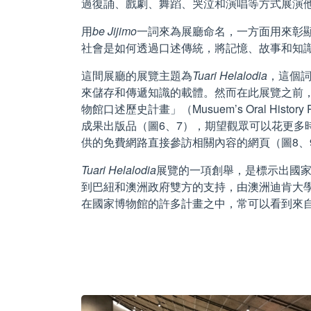
過復誦、戲劇、舞蹈、哭泣和演唱等方式展演他們
用
be Jijimo
一詞來為展廳命名，一方面用來彰顯J
社會是如何透過口述傳統，將記憶、故事和知
這間展廳的展覽主題為
Tuari Helalodia
，這個詞
來儲存和傳遞知識的載體。然而在此展覽之前
物館口述歷史計畫」（Musuem’s Oral H
成果出版品（圖6、7），期望觀眾可以花更多
供的免費網路直接參訪相關內容的網頁（圖8、
Tuari Helalodia
展覽的一項創舉，是標示出國
到巴紐和澳洲政府雙方的支持，由澳洲迪肯大學（Deakin
在國家博物館的許多計畫之中，常可以看到來