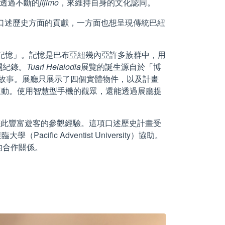
人透過不斷的
jijimo
，來維持自身的文化認同。
體系和口述歷史方面的貢獻，一方面也想呈現傳統巴紐
戰爭的記憶」。記憶是巴布亞紐幾內亞許多族群中，用
關紀錄。
Tuari Helalodia
展覽的誕生源自於「博
的方式採集故事。展廳只展示了四個實體物件，以及計畫
互動。使用智慧型手機的觀眾，還能透過展廳提
藉此豐富遊客的參觀經驗。這項口述歷史計畫受
fic Adventist University）協助。
的合作關係。