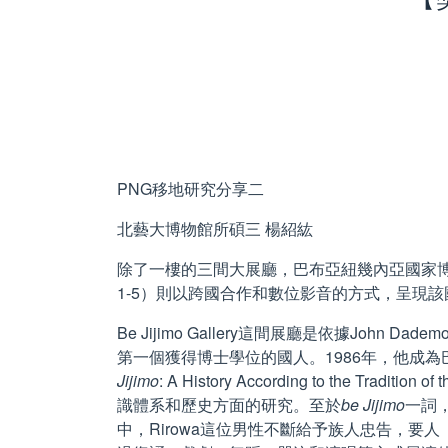
PNG移地研究分享二
北藝大博物館所碩三 楊紹紘
除了一樓的三間大展廳，巴布亞紐幾內亞國家博物館
1-5）則以跨國合作和數位影音的方式，呈現
Be Jijimo Gallery這間展廳是依據John
第一個獲得博士學位的國人。1986年，他成為巴紐大學
Jijimo
: A History According to the Tr
識體系和歷史方面的研究。至於
be Jijimo
一詞
中，Rirowa這位男性不斷給予族人忠告，要人