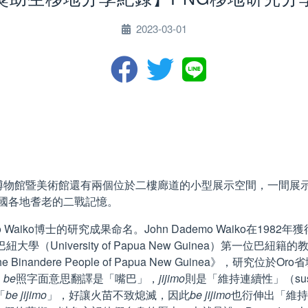
2023-03-01
暨美術館還有兩個位於二樓廊道的小型展示空間，一間展示館藏考古文物
該國各地耆老的二戰記憶。
 Dademo Waiko博士的研究成果命名。John Dademo Waik
（University of Papua New Guinea）第一位
adition of the Binandere People of Papua New Guine
，
be
照字面意思翻譯是「嘴巴」，
jijimo
則是「維持連續性」（sustain
「
be jijimo
」，好讓火苗不致熄滅，因此
be jijimo
也衍伸出「維持」