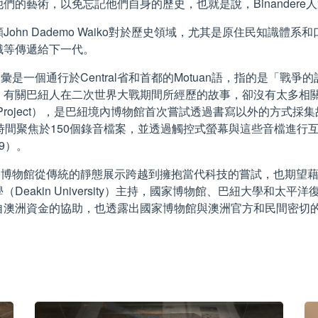
的藝術，以免忘記他們自身的歷史，也就是說，Binandere
ohn Dademo Waiko對於歷史領域，尤其是原住民知識
識等傳遞給下一代。
彙是一個通行於Central省和首都的Motuan語，指的是「
，有關巴紐人在二次世界大戰期間所經歷的故事，卻沒有太多相
istory Project），是巴紐境內博物館首次嘗試透過書寫以外
時間聚焦於150個錄音檔案，並透過觸控式螢幕與這些音檔進行
9）。
家博物館從傳統的靜態展示跨越到擁抱當代科技的嘗試，也期望
 University）主持，國家博物館、巴紐大學和太平洋復臨大學（Paci
自澳洲資金的協助，也透露出國家博物館與澳洲官方和民間密切