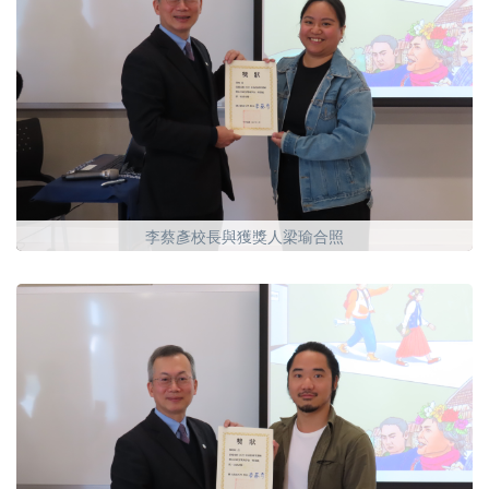
李蔡彥校長與獲獎人梁瑜合照