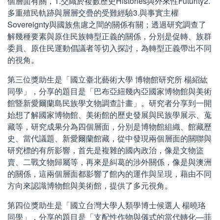
個層面有關，1.交織於複數歷史Histories與外來性Futurity2.
多重殖民軌跡與層層交疊的受難經驗3.與事實主權
Sovereignty與國族焦慮之間的關係有關；透過研究調查了
解幾種要素與原住民族轉型正義的關係，分別是促轉、族群
委員、原住民運動倡議者等切入探討，為轉型正義帶出不同
的視角。
第三位獎助生是「國立臺北藝術大學 博物館研究所 楊紹紘
同學」，分享的題目是「巴布亞紐幾內亞國家博物館與美術
館暨新愛爾蘭島民族學文物調查計畫」。研究者分享到一開
始想了解國家博物館、美術館的歷史發展與民族學展示、蒐
藏等，研究成果分為四個層面，分別是博物館組織、館藏歷
史、當代議題、新愛爾蘭館藏，從中發現兩個層面的關聯與
研究標的有所影響，首先是複雜的國內政治，像是文物盜
賣、二戰文物歸屬等，再來是糾葛的涉外關係，像是與澳洲
的關係，這兩個層面都影響了館內的運作與呈現，藉由不同
方向來認識博物館與美術館，提供了多元視角。
第四位獎助生是「國立台灣大學人類學博士候選人 楊曉珞
同學」，分享的題目是「支配性作物與儀式的當代轉化—菲