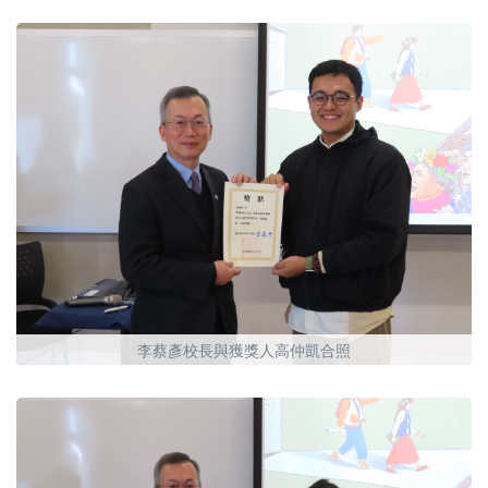
李蔡彥校長與獲獎人高仲凱合照