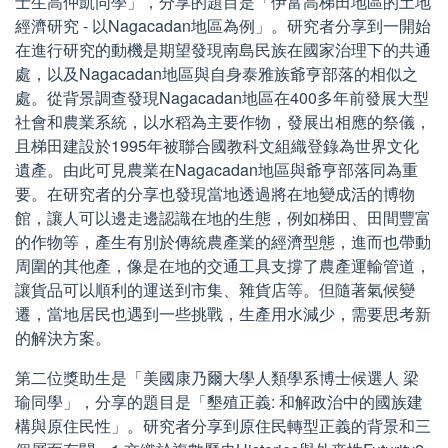
士生高仲凱同學」，分享的題目是「伊富高梯田地區的土地
經濟研究 - 以Nagacadan地區為例」。研究者分享到一開始
在進行研究的動機是期望發現南島民族在國家治理下的共通
處，以及Nagacadan地區與自身泰雅族爺亨部落的相似之
處。從背景調查發現Nagacadan地區在400多年前發展大型
社會和農業系統，以水稻為主要作物，發展出相應的祭儀，
且梯田建設於1995年被聯合國教科文組織登錄為世界文化
遺產。由此可見農業在Nagacadan地區與爺亨部落同為重
要。在研究者的分享也發現當地透過將在地變成活的博物
館，讓人可以邊走邊認識在地的生態，例如梯田、田間豐富
的作物等，產生有別於傳統農產業的經濟型態，進而也帶動
周圍的其他產，像是在地的交通工具支撐了農產運輸管道，
讓貨品可以順利的運送到市集、雜貨店等。但隨著氣候變
遷，當地居民也遇到一些挑戰，生產用水減少，需要思考新
的解決方案。
第二位獎助生是「美國康乃爾大學人類學系博士候選人 梁
瑜同學」，分享的題目是「墾殖正義: 和解政治中的國族建
構與原住民性」。研究者分享到原住民轉型正義的背景和三