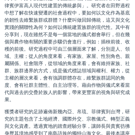
律賓伊富高人現代性建置的傳統參與」。研究者在田野過程
中想了解在快速變遷的社會過程中，要如何以文化作為基底
的韌性去維繫族群或群體？什麼叫做回歸傳統，這又與文化
實踐的關聯性為何？如何以傳統建置族群的現代性。其中有
分享到，現在雖然不是每一個當地的儀式都會舉行，但在幾
個與農作物有關的重要步驟仍會進行，例如：插秧前後、收
穫的前後。研究過程中可由三個層面來了解，分別是人、領
域、主權；從人的角度來看，有家族、家屋、性別角色、親
屬關係、社會階序，從領域的角度來看，會有維持家族、社
群、族群邊界的方式，或是儀式標誌領域與權利、權力，從
主權的層次來看，會有強調群體存在，維繫族群認同的角
度、會有社群主體性、自主治理等。藉由作物與儀式來看當
代與過去的交疊於族人的影響，帶來更豐富的視角與研究成
果。
獲獎者研究的足跡遍佈新幾內亞、帛琉、菲律賓到台灣，研
究的主題包含了土地經濟、國際外交、宗教儀式、轉型正義
與文化資產。透過實地的踏查經驗分享，讓師長與貴賓彷彿
身歷其境地感受到了南島語族的獨特山海文化。最後本講座