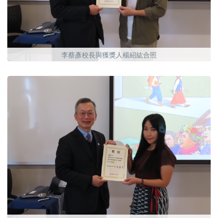
李蔡彥校長與獲獎人楊紹紘合照