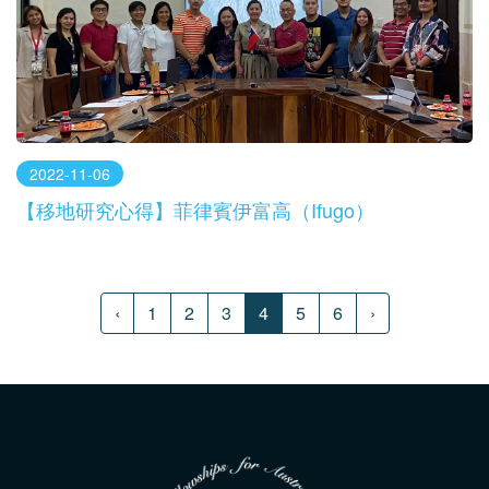
2022-11-06
【移地研究心得】菲律賓伊富高（Ifugo）
‹
1
2
3
4
5
6
›